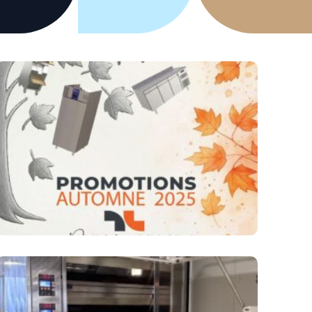
égative
eur négatif
roide négative
AGENCEMENT/MOBILIER
Promotions Automne 2025 –
PVLAB
s
Agencement vitrine /
sile
Magasin
rie
Agencement laboratoire
/vaisselle
(mobilier inox)
Accessoire / Petit
'entretien
matériel