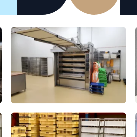
Armoire n
Blocage-pousse lente
Armoire à bacs
Conservat
Chambre f
TRANCHAGE DU PAIN
LAVERIE
Nouveau Laboratoire – Saint Malo
Trancheuse automatique
Lave main
Trancheuse semi-
Lave usten
automatique
Lave batte
mbustion
Lave verre
Plonge
our mixte
Produits d
rapide
tien