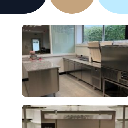
Laminoir
PÂTISSERIE
CUISSON
Découvrez Le Labo Des Talents !
Tour positif
Four à soles
Armoire réfrigérée
Multifonctions
Fonceuse
Tour négatif
Four rotatif
Vitrine réfrigérée
Four fixe à co
Robot crème
Dresseuse
Four combiné
Four ventilé
F
Four à cuisson 
Produit d'entre
Le Développement Du Snacking