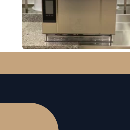
En Boulangerie : Une Tendance En
Plein Essor
Vous ne trouvez pas vot