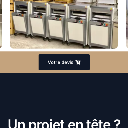
Offrez Le Meilleur Tranchage À
Vos Clients
re bonheur ? D'autres produits & variantes existent ! C
Votre devis
Un projet en tête ?