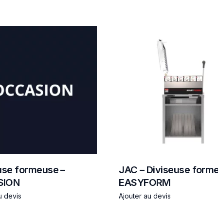
use formeuse –
JAC – Diviseuse form
SION
EASYFORM
u devis
Ajouter au devis