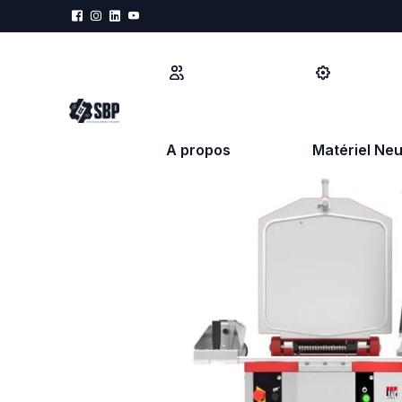
A propos
Matériel Neu
PRÉPARATION
MÉCANISATIO
Refroidisseur d'eau
Diviseuse hydr
Doseur d'eau
Diviseuse boul
Pétrin à spirale
Diviseuse for
Pétrin bras plongeant
Repose pâtons
Pétrin à axe oblique
Façonneuse
Batteur Mélangeur
Fermenteur lev