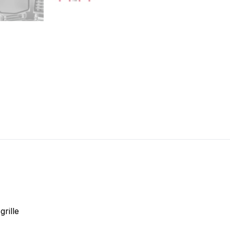
re bonheur ? D'autres produits & variantes existent ! C
grille