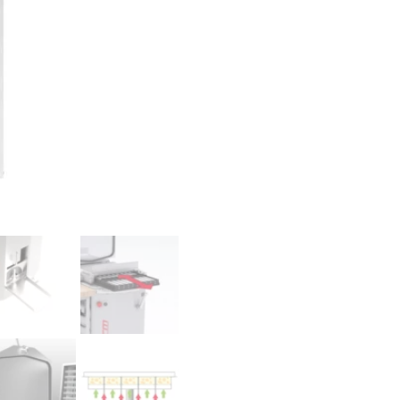
Armoire n
Blocage-pousse lente
Armoire à bacs
Conservat
Chambre f
TRANCHAGE DU PAIN
LAVERIE
Trancheuse automatique
Lave main
Trancheuse semi-
Lave usten
automatique
Lave batte
mbustion
Lave verre
Plonge
our mixte
Produits d
rapide
tien