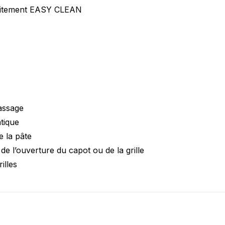
raitement EASY CLEAN
tassage
tique
 la pâte
e l’ouverture du capot ou de la grille
illes