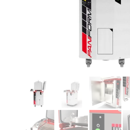
Laminoir
PÂTISSERIE
CUISSON
Tour positif
Four à soles
Armoire réfrigérée
Multifonctions
Fonceuse
Tour négatif
Four rotatif
Vitrine réfrigérée
Four fixe à co
Robot crème
Dresseuse
Four combiné
Four ventilé
F
Four à cuisson 
Produit d'entre