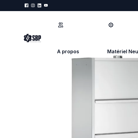
A propos
Matériel Neu
PRÉPARATION
MÉCANISATIO
Refroidisseur d'eau
Diviseuse hydr
Doseur d'eau
Diviseuse boul
Pétrin à spirale
Diviseuse for
Pétrin bras plongeant
Repose pâtons
Pétrin à axe oblique
Façonneuse
Batteur Mélangeur
Fermenteur lev