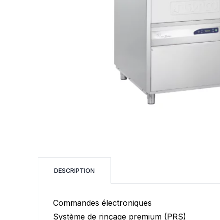
Laminoir
PÂTISSERIE
CUISSON
Tour positif
Four à soles
Armoire réfrigérée
Multifonctions
Fonceuse
Tour négatif
Four rotatif
Vitrine réfrigérée
Four fixe à co
Robot crème
Dresseuse
Four combiné
Four ventilé
F
DESCRIPTION
Four à cuisson 
Produit d'entre
Commandes électroniques
Système de rinçage premium (PRS)