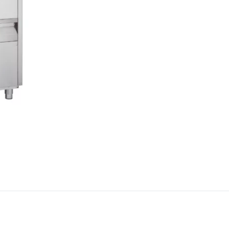
Armoire n
Blocage-pousse lente
Armoire à bacs
Conservat
Chambre f
TRANCHAGE DU PAIN
LAVERIE
Trancheuse automatique
Lave main
Trancheuse semi-
Lave usten
automatique
Lave batte
mbustion
Lave verre
Plonge
our mixte
Produits d
rapide
tien