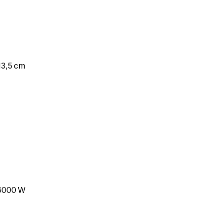
re bonheur ? D'autres produits & variantes existent ! C
13,5 cm
 6000 W