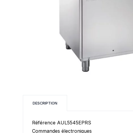
Laminoir
PÂTISSERIE
CUISSON
Tour positif
Four à soles
Armoire réfrigérée
Multifonctions
Fonceuse
Tour négatif
Four rotatif
Vitrine réfrigérée
Four fixe à co
Robot crème
Dresseuse
Four combiné
Four ventilé
F
DESCRIPTION
Four à cuisson 
Produit d'entre
Référence AUL5545EPRS
Commandes électroniques