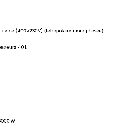
re bonheur ? D'autres produits & variantes existent ! C
mutable (400V230V) (tetrapolaire monophasée)
batteurs 40 L
 6000 W