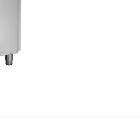
Armoire n
Blocage-pousse lente
Armoire à bacs
Conservat
Chambre f
TRANCHAGE DU PAIN
LAVERIE
Trancheuse automatique
Lave main
Trancheuse semi-
Lave usten
automatique
Lave batte
mbustion
Lave verre
Plonge
our mixte
Produits d
rapide
tien