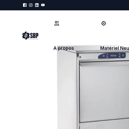
A propos
Matériel Neu
PRÉPARATION
MÉCANISATIO
Refroidisseur d'eau
Diviseuse hydr
Doseur d'eau
Diviseuse boul
Pétrin à spirale
Diviseuse for
Pétrin bras plongeant
Repose pâtons
Pétrin à axe oblique
Façonneuse
Batteur Mélangeur
Fermenteur lev