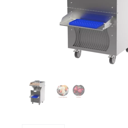
Laminoir
PÂTISSERIE
CUISSON
Tour positif
Four à soles
Armoire réfrigérée
Multifonctions
Fonceuse
Tour négatif
Four rotatif
Vitrine réfrigérée
Four fixe à co
Robot crème
Dresseuse
Four combiné
Four ventilé
F
Four à cuisson 
Produit d'entre