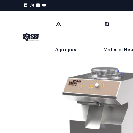
A propos
Matériel Neu
PRÉPARATION
MÉCANISATIO
Refroidisseur d'eau
Diviseuse hydr
Doseur d'eau
Diviseuse boul
Pétrin à spirale
Diviseuse for
Pétrin bras plongeant
Repose pâtons
Pétrin à axe oblique
Façonneuse
Batteur Mélangeur
Fermenteur lev