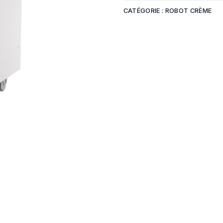
Armoire n
Blocage-pousse lente
CATÉGORIE :
ROBOT CRÈME
Armoire à bacs
Conservat
Chambre f
TRANCHAGE DU PAIN
LAVERIE
Trancheuse automatique
Lave main
Trancheuse semi-
Lave usten
automatique
Lave batte
mbustion
Lave verre
Plonge
our mixte
Produits d
rapide
tien