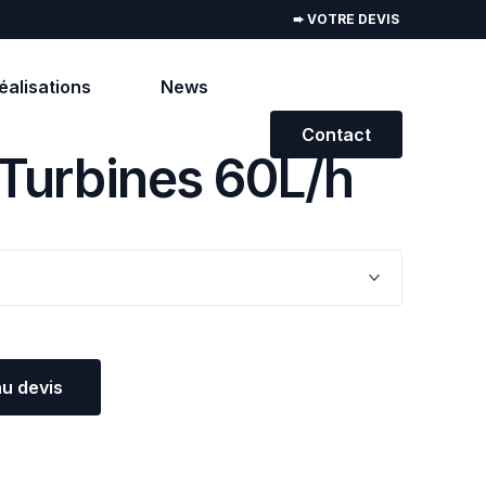
➨ VOTRE DEVIS
éalisations
News
Contact
Turbines 60L/h
ATION
SURGÉLATION
tif
Surgélateur conservateur
sitive
Cellule de surgélation
roide positive
Cellule à chariots
au devis
ladette
tif