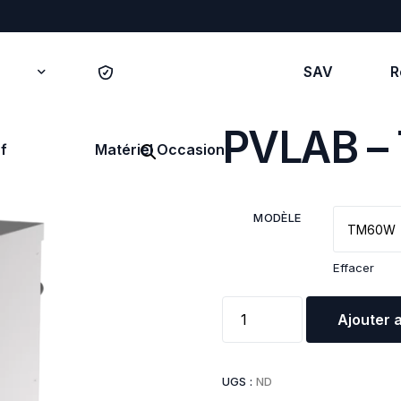
SAV
R
PVLAB – 
f
Matériel Occasion
N
FERMENTATION
CONSERV
MODÈLE
aulique
Fermentation contrôlée
Froid posi
Effacer
Armoire à grilles/plaques
Armoire po
euse
Armoire à chariots
Chambre f
meuse
Ajouter 
Chambre de
Meuble sa
fermentation
Froid néga
ain
UGS :
ND