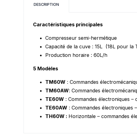
DESCRIPTION
Vous ne trouvez pas vot
Caractéristiques principales
Compresseur semi-hermétique
Capacité de la cuve : 15L (18L pour l
Production horaire : 60L/h
5 Modèles
TM60W
: Commandes électromécaniqu
TM60AW
: Commandes électromécaniqu
TE60W
: Commandes électroniques – 
TE60AW
: Commandes électroniques – 
TH60W :
Horizontale – commandes éle