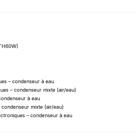
re bonheur ? D'autres produits & variantes existent ! C
a TH60W)
es – condenseur à eau
es – condenseur mixte (air/eau)
condenseur à eau
condenseur mixte (air/eau)
ctroniques – condenseur à eau