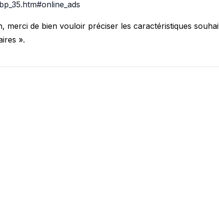
sbp_35.htm#online_ads
 merci de bien vouloir préciser les caractéristiques souhai
re bonheur ? D'autres produits & variantes existent ! C
ires ».