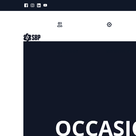
A propos
Matériel Neu
PRÉPARATION
MÉCANISATIO
Refroidisseur d'eau
Diviseuse hydr
Doseur d'eau
Diviseuse boul
Pétrin à spirale
Diviseuse for
Pétrin bras plongeant
Repose pâtons
Pétrin à axe oblique
Façonneuse
Batteur Mélangeur
Fermenteur lev