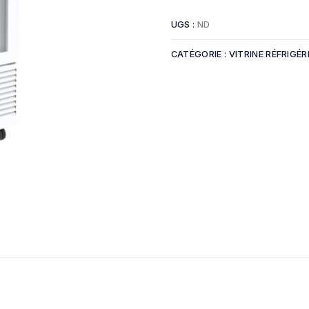
Armoire n
Blocage-pousse lente
Armoire à bacs
Conservat
UGS :
ND
Chambre f
CATÉGORIE :
VITRINE RÉFRIGÉR
TRANCHAGE DU PAIN
LAVERIE
Trancheuse automatique
Lave main
Trancheuse semi-
Lave usten
automatique
Lave batte
mbustion
Lave verre
Plonge
our mixte
Produits d
rapide
tien