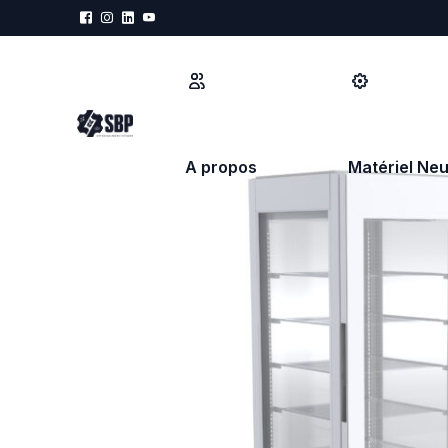
A propos
Matériel Neu
PRÉPARATION
MÉCANISATIO
Refroidisseur d'eau
Diviseuse hydr
Doseur d'eau
Diviseuse boul
Pétrin à spirale
Diviseuse for
Pétrin bras plongeant
Repose pâtons
Pétrin à axe oblique
Façonneuse
Batteur Mélangeur
Fermenteur lev