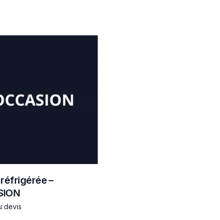
 réfrigérée –
SION
u devis