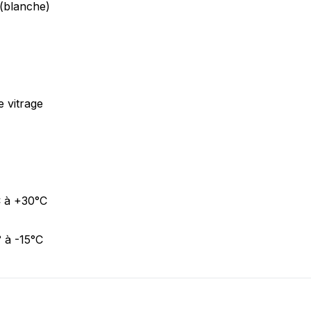
(blanche)
re bonheur ? D'autres produits & variantes existent ! C
e vitrage
C à +30°C
° à -15°C