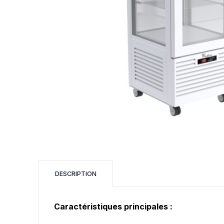
Laminoir
PÂTISSERIE
CUISSON
Tour positif
Four à soles
Armoire réfrigérée
Multifonctions
Fonceuse
Tour négatif
Four rotatif
Vitrine réfrigérée
Four fixe à co
Robot crème
Dresseuse
Four combiné
Four ventilé
F
DESCRIPTION
Four à cuisson 
Produit d'entre
Caractéristiques principales :